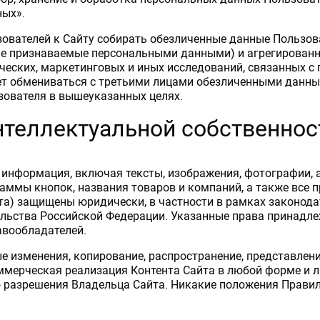
ных».
зователей к Сайту собирать обезличенные данные Пользова
(не признаваемые персональными данными) и агрегирован
ческих, маркетинговых и иных исследований, связанных с
жет обмениваться с третьими лицами обезличенными данны
зователя в вышеуказанных целях.
интеллектуальной собственнос
м информация, включая тексты, изображения, фотографии, 
аммы кнопок, названия товаров и компаний, а также все 
йта) защищены юридически, в частности в рамках законода
ательства Российской Федерации. Указанные права принадл
авообладателей.
 изменения, копирование, распространение, представление
ммерческая реализация Контента Сайта в любой форме и л
о разрешения Владельца Сайта. Никакие положения Правил