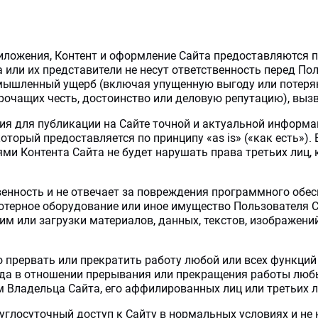
риложения, Контент и оформление Сайта предоставляются по 
а или их представители не несут ответственность перед 
мышленный ущерб (включая упущенную выгоду или потерян
рочащих честь, достоинство или деловую репутацию), выз
ия для публикации на Сайте точной и актуальной информац
оторый предоставляется по принципу «as is» («как есть»). 
ями Контента Сайта не будет нарушать права третьих лиц
ственность и не отвечает за повреждения программного об
терное оборудование или иное имущество Пользователя Сай
им или загрузки материалов, данных, текстов, изображений
о прервать или прекратить работу любой или всех функций 
ода в отношении прерывания или прекращения работы любы
м Владельца Сайта, его аффилированных лиц или третьих л
углосуточный доступ к Сайту в нормальных условиях и не 