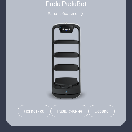
Pudu PuduBot
Узнать больше
Логистика
Развлечения
Сервис