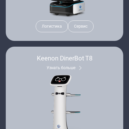
Логистика
Сервис
Keenon DinerBot T8
Узнать больше