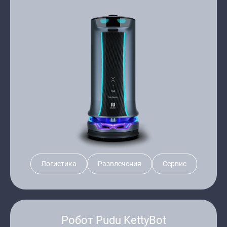
Логистика
Развлечения
Сервис
Робот Pudu KettyBot