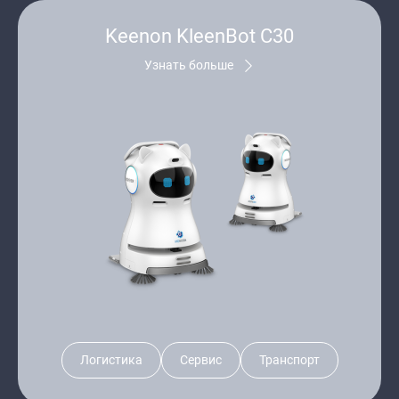
Keenon KleenBot C30
Узнать больше
Логистика
Сервис
Транспорт