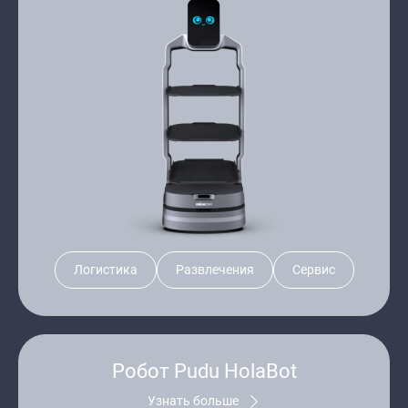
Логистика
Развлечения
Сервис
Робот Pudu HolaBot
Узнать больше