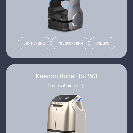
Логистика
Развлечения
Сервис
Keenon ButlerBot W3
Узнать больше