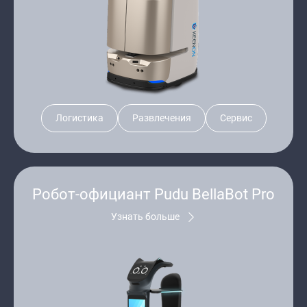
Логистика
Развлечения
Сервис
Робот-официант Pudu BellaBot Pro
Узнать больше