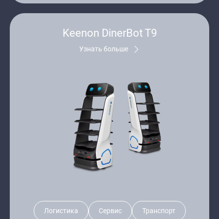
Keenon DinerBot T9
Узнать больше
Логистика
Сервис
Транспорт