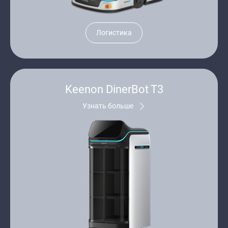
Логистика
Keenon DinerBot T3
Узнать больше