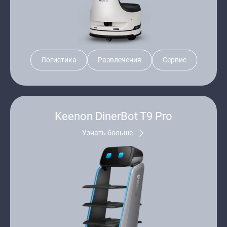
Логистика
Развлечения
Сервис
Keenon DinerBot T9 Pro
Узнать больше