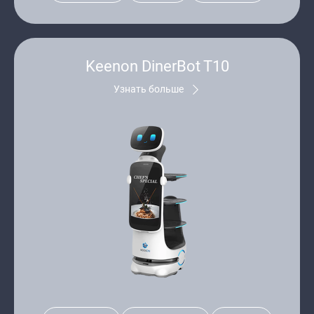
Keenon DinerBot T10
Узнать больше