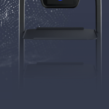
Bittle
STEM
Kit
Petoi
Bittle X