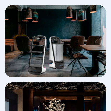
Bittle
STEM
Kit
Petoi
Bittle X