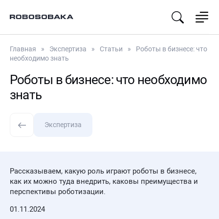
Go2
B
Lite3
Go2 Air
B2
Venture
Go2 Pro
Lite3 Pro
Главная
Экспертиза
Статьи
Роботы в бизнесе: что
Go2 Edu
Lite3
необходимо знать
Lidar
Go2 Edu
Роботы в бизнесе: что необходимо
Plus
Deep
Robotics
знать
Go2-W
X30 Basic
Deep
Экспертиза
Robotics
X30 Pro
Deep
Robotics
Рассказываем, какую роль играют роботы в бизнесе,
JY X20
как их можно туда внедрить, каковы преимущества и
перспективы роботизации.
Petoi
01.11.2024
Petoi