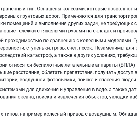
траненный тип. Оснащены колесами, которые позволяют 
неровных грунтовых дорог. Применяются для транспортиро
орки помещений и выполнения других задач, не требующих 
ающие тележки с тяжелыми грузами на складах и произво
 проходимостью по сравнению с колесными моделями. Г
еровности, ступеньки, грязь, снег, песок. Незаменимы для
оследствий катастроф, а также в других условиях, требу
ории относятся беспилотные летательные аппараты (БПЛА)
ьшие расстояния, облетать препятствия, получать доступ
рриторий, воздушной фотосъемки, поиска и спасения людей
истемами для движения и управления в воде, а также да
вания океана, поиска и извлечения объектов, укладки ка
 типов, например колесный привод с воздушным. Облада