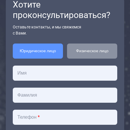
Хотите
Bittle
STEM
проконсультироваться?
Kit
Petoi
Оставьте контакты, и мы свяжемся
Bittle X
с Вами.
Имя
Фамилия
Телефон
*