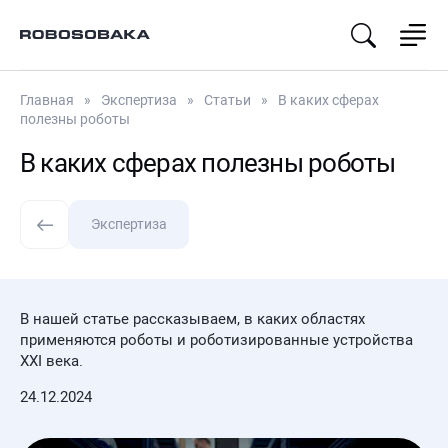
Go2
B
Lite3
Go2 Air
B2
Venture
Go2 Pro
Lite3 Pro
Главная
Экспертиза
Статьи
В каких сферах
Go2 Edu
Lite3
полезны роботы
Lidar
Go2 Edu
В каких сферах полезны роботы
Plus
Deep
Robotics
Go2-W
X30 Basic
Экспертиза
Deep
Robotics
X30 Pro
Deep
В нашей статье рассказываем, в каких областях
Robotics
применяются роботы и роботизированные устройства
JY X20
XXI века.
Petoi
24.12.2024
Petoi