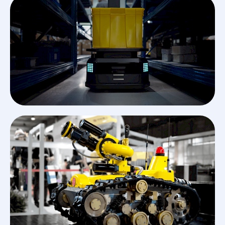
Bittle
STEM
Kit
Petoi
Bittle X